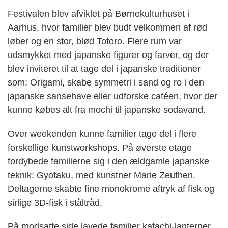
Festivalen blev afviklet på Børnekulturhuset i
Aarhus, hvor familier blev budt velkommen af rød
løber og en stor, blød Totoro. Flere rum var
udsmykket med japanske figurer og farver, og der
blev inviteret til at tage del i japanske traditioner
som: Origami, skabe symmetri i sand og ro i den
japanske sansehave eller udforske caféen, hvor der
kunne købes alt fra mochi til japanske sodavand.
Over weekenden kunne familier tage del i flere
forskellige kunstworkshops. På øverste etage
fordybede familierne sig i den ældgamle japanske
teknik: Gyotaku, med kunstner Marie Zeuthen.
Deltagerne skabte fine monokrome aftryk af fisk og
sirlige 3D-fisk i ståltråd.
På modsatte side lavede familier katachi-lanterner