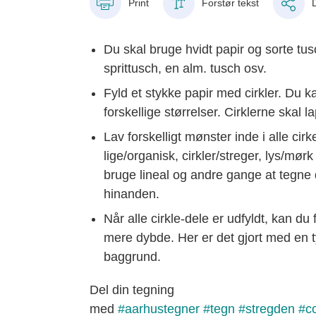
Print
Forstør tekst
Du skal bruge hvidt papir og sorte tusc
sprittusch, en alm. tusch osv.
Fyld et stykke papir med cirkler. Du k
forskellige størrelser. Cirklerne skal 
Lav forskelligt mønster inde i alle cir
lige/organisk, cirkler/streger, lys/mør
bruge lineal og andre gange at tegne d
hinanden.
Når alle cirkle-dele er udfyldt, kan 
mere dybde. Her er det gjort med en ty
baggrund.
Del din tegning
med
#
aarhustegner
#
tegn
#
stregden
#
c