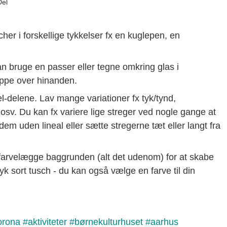
Del
her i forskellige tykkelser fx en kuglepen, en
an bruge en passer eller tegne omkring glas i
lappe over hinanden.
kel-delene. Lav mange variationer fx tyk/tynd,
k osv. Du kan fx variere lige streger ved nogle gange at
em uden lineal eller sætte stregerne tæt eller langt fra
du farvelægge baggrunden (alt det udenom) for at skabe
k sort tusch - du kan også vælge en farve til din
orona
#
aktiviteter
#
børnekulturhuset
#
aarhus