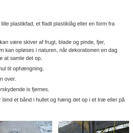
le plastikfad, et fladt plastiklåg eller en form fra
an være skiver af frugt, blade og pinde, fjer,
om kan opløses i naturen, når dekorationen en dag
ke at samle det op.
 hul til ophængning.
en over.
rskydende is fjernes.
r bind et bånd i hullet og hæng det op i et træ eller på