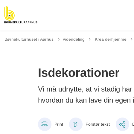
Tilbage til
Børnekulturhuset i Aarhus
Videndeling
Krea derhjemme
Isdekorationer
Vi må udnytte, at vi stadig har
hvordan du kan lave din egen i
Print
Forstør tekst